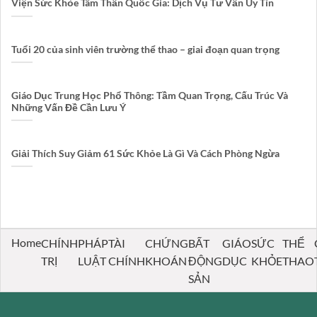
Viện Sức Khỏe Tâm Thần Quốc Gia: Dịch Vụ Tư Vấn Uy Tín
Tuổi 20 của sinh viên trường thể thao – giai đoạn quan trọng
Giáo Dục Trung Học Phổ Thông: Tầm Quan Trọng, Cấu Trúc Và
Những Vấn Đề Cần Lưu Ý
Giải Thích Suy Giảm 61 Sức Khỏe Là Gì Và Cách Phòng Ngừa
Home
CHÍNH
PHÁP
TÀI
CHỨNG
BẤT
GIÁO
SỨC
THỂ
TRỊ
LUẬT
CHÍNH
KHOÁN
ĐỘNG
DỤC
KHỎE
THAO
SẢN