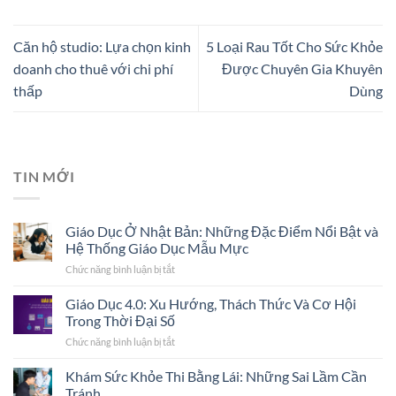
Căn hộ studio: Lựa chọn kinh
5 Loại Rau Tốt Cho Sức Khỏe
doanh cho thuê với chi phí
Được Chuyên Gia Khuyên
thấp
Dùng
TIN MỚI
Giáo Dục Ở Nhật Bản: Những Đặc Điểm Nổi Bật và
Hệ Thống Giáo Dục Mẫu Mực
Chức năng bình luận bị tắt
ở
Giáo
Dục
Giáo Dục 4.0: Xu Hướng, Thách Thức Và Cơ Hội
Ở
Trong Thời Đại Số
Nhật
Chức năng bình luận bị tắt
ở
Bản:
Giáo
Những
Dục
Khám Sức Khỏe Thi Bằng Lái: Những Sai Lầm Cần
Đặc
4.0:
Điểm
Tránh