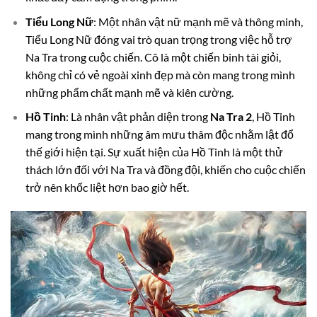
Tiểu Long Nữ
: Một nhân vật nữ mạnh mẽ và thông minh,
Tiểu Long Nữ đóng vai trò quan trọng trong việc hỗ trợ
Na Tra trong cuộc chiến. Cô là một chiến binh tài giỏi,
không chỉ có vẻ ngoài xinh đẹp mà còn mang trong mình
những phẩm chất mạnh mẽ và kiên cường.
Hồ Tinh
: Là nhân vật phản diện trong
Na Tra 2
, Hồ Tinh
mang trong mình những âm mưu thâm độc nhằm lật đổ
thế giới hiện tại. Sự xuất hiện của Hồ Tinh là một thử
thách lớn đối với Na Tra và đồng đội, khiến cho cuộc chiến
trở nên khốc liệt hơn bao giờ hết.