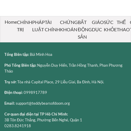
Thông:
đoạn
Thích
Tầm
quan
Suy
Quan
trọng
Giảm
Trọng,
61
Cấu
Home
CHÍNH
PHÁP
TÀI
CHỨNG
BẤT
GIÁO
SỨC
THỂ
Sức
Trúc
TRỊ
LUẬT
CHÍNH
KHOÁN
ĐỘNG
DỤC
KHỎE
THAO
Khỏe
Và
Là
Những
SẢN
Gì
Vấn
Và
Đề
Cách
Cần
Tổng Biên tập:
Bùi Minh Hoa
Phòng
Lưu
Ngừa
Ý
Phó Tổng Biên tập:
Nguyễn Duy Hiến, Trần Hồng Thanh, Phan Phương
Thảo
Trụ sở:
Tòa nhà Capital Place, 29 Liễu Giai, Ba Đình, Hà Nội.
Điện thoại:
0998917789
Email:
support@teddybearsofdoom.org
Cơ quan đại diện tại TP Hồ Chí Minh:
3B Tôn Đức Thắng, Phường Bến Nghé, Quận 1
0283.8241918