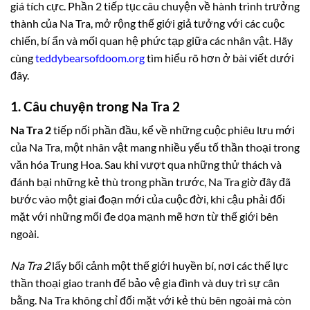
giá tích cực. Phần 2 tiếp tục câu chuyện về hành trình trưởng
thành của Na Tra, mở rộng thế giới giả tưởng với các cuộc
chiến, bí ẩn và mối quan hệ phức tạp giữa các nhân vật. Hãy
cùng
teddybearsofdoom.org
tìm hiểu rõ hơn ở bài viết dưới
đây.
1. Câu chuyện trong Na Tra 2
Na Tra 2
tiếp nối phần đầu, kể về những cuộc phiêu lưu mới
của Na Tra, một nhân vật mang nhiều yếu tố thần thoại trong
văn hóa Trung Hoa. Sau khi vượt qua những thử thách và
đánh bại những kẻ thù trong phần trước, Na Tra giờ đây đã
bước vào một giai đoạn mới của cuộc đời, khi cậu phải đối
mặt với những mối đe dọa mạnh mẽ hơn từ thế giới bên
ngoài.
Na Tra 2
lấy bối cảnh một thế giới huyền bí, nơi các thế lực
thần thoại giao tranh để bảo vệ gia đình và duy trì sự cân
bằng. Na Tra không chỉ đối mặt với kẻ thù bên ngoài mà còn