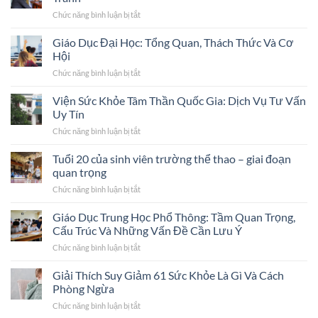
Xu
Nổi
Chức năng bình luận bị tắt
ở
Hướng,
Bật
Khám
Thách
và
Sức
Giáo Dục Đại Học: Tổng Quan, Thách Thức Và Cơ
Thức
Hệ
Khỏe
Và
Hội
Thống
Thi
Cơ
Giáo
Chức năng bình luận bị tắt
ở
Bằng
Hội
Dục
Giáo
Lái:
Trong
Mẫu
Dục
Viện Sức Khỏe Tâm Thần Quốc Gia: Dịch Vụ Tư Vấn
Những
Thời
Mực
Đại
Sai
Uy Tín
Đại
Học:
Lầm
Số
Chức năng bình luận bị tắt
ở
Tổng
Cần
Viện
Quan,
Tránh
Sức
Tuổi 20 của sinh viên trường thể thao – giai đoạn
Thách
Khỏe
Thức
quan trọng
Tâm
Và
Chức năng bình luận bị tắt
ở
Thần
Cơ
Tuổi
Quốc
Hội
20
Giáo Dục Trung Học Phổ Thông: Tầm Quan Trọng,
Gia:
của
Dịch
Cấu Trúc Và Những Vấn Đề Cần Lưu Ý
sinh
Vụ
Chức năng bình luận bị tắt
ở
viên
Tư
Giáo
trường
Vấn
Dục
Giải Thích Suy Giảm 61 Sức Khỏe Là Gì Và Cách
thể
Uy
Trung
thao
Phòng Ngừa
Tín
Học
–
Chức năng bình luận bị tắt
ở
Phổ
giai
Giải