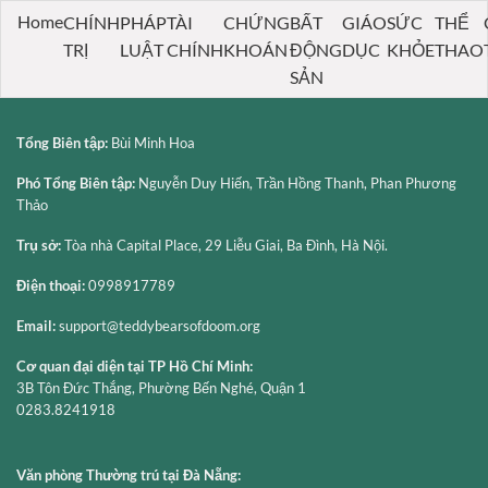
61
Cấu
Home
CHÍNH
PHÁP
TÀI
CHỨNG
BẤT
GIÁO
SỨC
THỂ
Sức
Trúc
TRỊ
LUẬT
CHÍNH
KHOÁN
ĐỘNG
DỤC
KHỎE
THAO
Khỏe
Và
Là
Những
SẢN
Gì
Vấn
Và
Đề
Cách
Cần
Tổng Biên tập:
Bùi Minh Hoa
Phòng
Lưu
Ngừa
Ý
Phó Tổng Biên tập:
Nguyễn Duy Hiến, Trần Hồng Thanh, Phan Phương
Thảo
Trụ sở:
Tòa nhà Capital Place, 29 Liễu Giai, Ba Đình, Hà Nội.
Điện thoại:
0998917789
Email:
support@teddybearsofdoom.org
Cơ quan đại diện tại TP Hồ Chí Minh:
3B Tôn Đức Thắng, Phường Bến Nghé, Quận 1
0283.8241918
Văn phòng Thường trú tại Đà Nẵng: