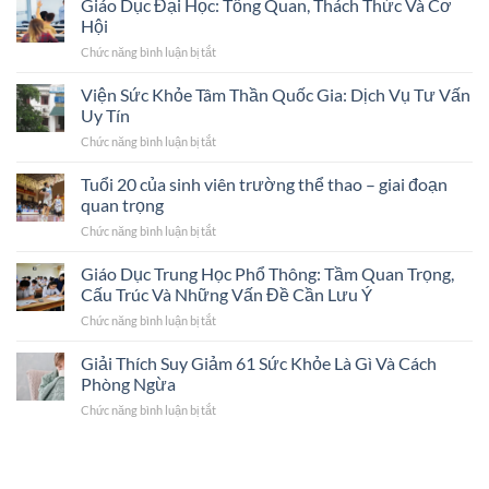
Giáo Dục Đại Học: Tổng Quan, Thách Thức Và Cơ
Thức
Hệ
Khỏe
Và
Hội
Thống
Thi
Cơ
Giáo
Chức năng bình luận bị tắt
ở
Bằng
Hội
Dục
Giáo
Lái:
Trong
Mẫu
Dục
Viện Sức Khỏe Tâm Thần Quốc Gia: Dịch Vụ Tư Vấn
Những
Thời
Mực
Đại
Sai
Uy Tín
Đại
Học:
Lầm
Số
Chức năng bình luận bị tắt
ở
Tổng
Cần
Viện
Quan,
Tránh
Sức
Tuổi 20 của sinh viên trường thể thao – giai đoạn
Thách
Khỏe
Thức
quan trọng
Tâm
Và
Chức năng bình luận bị tắt
ở
Thần
Cơ
Tuổi
Quốc
Hội
20
Giáo Dục Trung Học Phổ Thông: Tầm Quan Trọng,
Gia:
của
Dịch
Cấu Trúc Và Những Vấn Đề Cần Lưu Ý
sinh
Vụ
Chức năng bình luận bị tắt
ở
viên
Tư
Giáo
trường
Vấn
Dục
Giải Thích Suy Giảm 61 Sức Khỏe Là Gì Và Cách
thể
Uy
Trung
thao
Phòng Ngừa
Tín
Học
–
Chức năng bình luận bị tắt
ở
Phổ
giai
Giải
Thông:
đoạn
Thích
Tầm
quan
Suy
Quan
trọng
Giảm
Trọng,