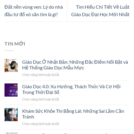
Đất nền vùng ven: Lý do nhà
Tìm Hiểu Chi Tiết Về Luật
đầu tư đổ xô săn tìm là gì?
Giáo Dục Đại Học Mới Nhất
TIN MỚI
Giáo Dục Ở Nhật Bản: Những Đặc Điểm Nổi Bật và
Hệ Thống Giáo Dục Mẫu Mực
Chức năng bình luận bị tắt
ở
Giáo
Dục
Giáo Dục 4.0: Xu Hướng, Thách Thức Và Cơ Hội
Ở
Trong Thời Đại Số
Nhật
Chức năng bình luận bị tắt
ở
Bản:
Giáo
Những
Dục
Khám Sức Khỏe Thi Bằng Lái: Những Sai Lầm Cần
Đặc
4.0:
Điểm
Tránh
Xu
Nổi
Chức năng bình luận bị tắt
ở
Hướng,
Bật
Khám
Thách
và
Sức