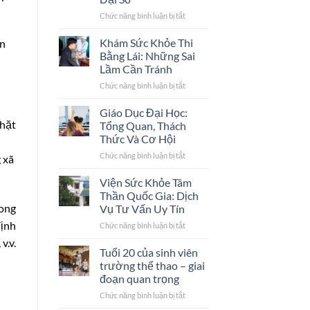
Những
Đặc
Chức năng bình luận bị tắt
ở
Điểm
Giáo
Nổi
Dục
Khám Sức Khỏe Thi
ện
Bật
4.0:
Bằng Lái: Những Sai
và
Xu
Lầm Cần Tránh
Hệ
Hướng,
Chức năng bình luận bị tắt
Thống
ở
Thách
Giáo
Khám
Thức
Dục
Sức
Và
Giáo Dục Đại Học:
Mẫu
Khỏe
Cơ
chặt
Tổng Quan, Thách
Mực
Thi
Hội
Thức Và Cơ Hội
Bằng
Trong
Chức năng bình luận bị tắt
ở
Lái:
Thời
 xã
Giáo
Những
Đại
Dục
Sai
Viện Sức Khỏe Tâm
Số
Đại
Lầm
Thần Quốc Gia: Dịch
Học:
Cần
rong
Vụ Tư Vấn Uy Tín
Tổng
Tránh
định
Chức năng bình luận bị tắt
ở
Quan,
Viện
Thách
v.v.
Sức
Thức
Tuổi 20 của sinh viên
Khỏe
Và
trường thể thao – giai
Tâm
Cơ
đoạn quan trọng
Thần
Hội
Chức năng bình luận bị tắt
ở
Quốc
Tuổi
Gia: