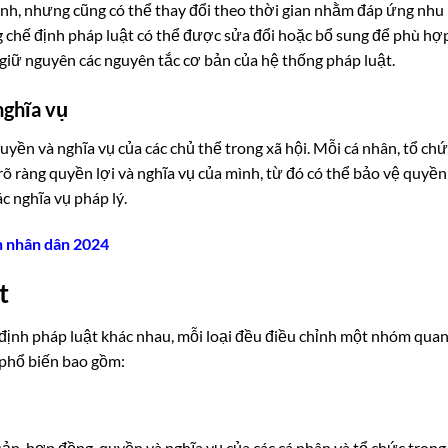
ịnh, nhưng cũng có thể thay đổi theo thời gian nhằm đáp ứng nhu
ng chế định pháp luật có thể được sửa đổi hoặc bổ sung để phù hợ
giữ nguyên các nguyên tắc cơ bản của hệ thống pháp luật.
nghĩa vụ
uyền và nghĩa vụ của các chủ thể trong xã hội. Mỗi cá nhân, tổ ch
rõ ràng quyền lợi và nghĩa vụ của mình, từ đó có thể bảo vệ quyền
c nghĩa vụ pháp lý.
án nhân dân 2024
t
ế định pháp luật khác nhau, mỗi loại đều điều chỉnh một nhóm qua
t phổ biến bao gồm:
sản, hợp đồng, quyền và nghĩa vụ của các cá nhân và tổ chức trong