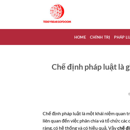
Bỏ
qua
nội
dung
HOME
CHÍNH TRỊ
PHÁP L
Chế định pháp luật là g
Chế định pháp luật là một khái niệm quan tr
liên quan đến việc phân chia và tổ chức các
ràng, có hệ thống và có hiệu quả. Vậy
chế đị