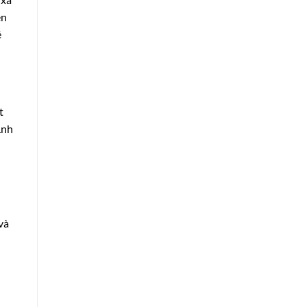
ên
ê
t
ảnh
và