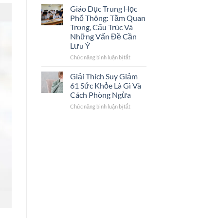
20
Dịch
Giáo Dục Trung Học
của
Vụ
Phổ Thông: Tầm Quan
sinh
Tư
Trọng, Cấu Trúc Và
viên
Vấn
Những Vấn Đề Cần
trường
Uy
Lưu Ý
thể
Tín
thao
Chức năng bình luận bị tắt
ở
–
Giáo
giai
Dục
Giải Thích Suy Giảm
đoạn
Trung
61 Sức Khỏe Là Gì Và
quan
Học
Cách Phòng Ngừa
trọng
Phổ
Chức năng bình luận bị tắt
ở
Thông:
Giải
Tầm
Thích
Quan
Suy
Trọng,
Giảm
Cấu
61
Trúc
Sức
Và
Khỏe
Những
Là
Vấn
Gì
Đề
Và
Cần
Cách
Lưu
Phòng
Ý
Ngừa