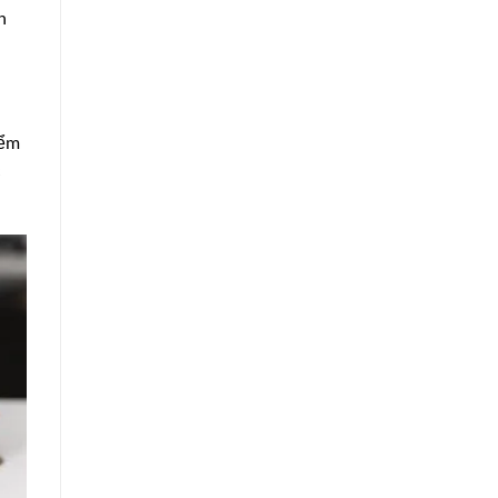
n
iểm