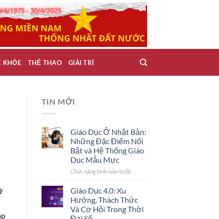
C KHỎE
THỂ THAO
GIẢI TRÍ
TIN MỚI
Giáo Dục Ở Nhật Bản:
Những Đặc Điểm Nổi
Bật và Hệ Thống Giáo
Dục Mẫu Mực
Chức năng bình luận bị tắt
ở
Giáo
Dục
Giáo Dục 4.0: Xu
ữ
Ở
Hướng, Thách Thức
Nhật
Và Cơ Hội Trong Thời
Bản:
áp
Đại Số