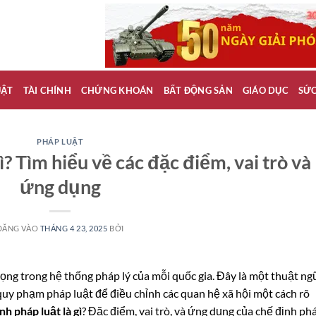
UẬT
TÀI CHÍNH
CHỨNG KHOÁN
BẤT ĐỘNG SẢN
GIÁO DỤC
SỨ
PHÁP LUẬT
ì? Tìm hiểu về các đặc điểm, vai trò và
ứng dụng
ĐĂNG VÀO
THÁNG 4 23, 2025
BỞI
ọng trong hệ thống pháp lý của mỗi quốc gia. Đây là một thuật ng
 quy phạm pháp luật để điều chỉnh các quan hệ xã hội một cách rõ
nh pháp luật là gì
? Đặc điểm, vai trò, và ứng dụng của chế định ph