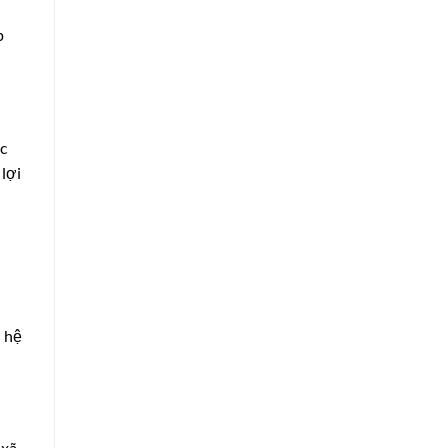
p
ức
 lợi
n hệ
 xã