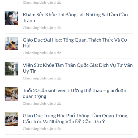
Chức năng bình luận bị tắt
ở
Bản:
Giáo
Những
Dục
Khám Sức Khỏe Thi Bằng Lái: Những Sai Lầm Cần
Đặc
4.0:
Điểm
Tránh
Xu
Nổi
Chức năng bình luận bị tắt
ở
Hướng,
Bật
Khám
Thách
và
Sức
Giáo Dục Đại Học: Tổng Quan, Thách Thức Và Cơ
Thức
Hệ
Khỏe
Và
Hội
Thống
Thi
Cơ
Giáo
Chức năng bình luận bị tắt
ở
Bằng
Hội
Dục
Giáo
Lái:
Trong
Mẫu
Dục
Viện Sức Khỏe Tâm Thần Quốc Gia: Dịch Vụ Tư Vấn
Những
Thời
Mực
Đại
Sai
Uy Tín
Đại
Học:
Lầm
Số
Chức năng bình luận bị tắt
ở
Tổng
Cần
Viện
Quan,
Tránh
Sức
Tuổi 20 của sinh viên trường thể thao – giai đoạn
Thách
Khỏe
Thức
quan trọng
Tâm
Và
Chức năng bình luận bị tắt
ở
Thần
Cơ
Tuổi
Quốc
Hội
20
Giáo Dục Trung Học Phổ Thông: Tầm Quan Trọng,
Gia:
của
Dịch
Cấu Trúc Và Những Vấn Đề Cần Lưu Ý
sinh
Vụ
Chức năng bình luận bị tắt
ở
viên
Tư
Giáo
trường
Vấn