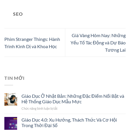
SEO
Giá Vàng Hôm Nay: Những
Phim Stranger Things: Hành
Yếu Tố Tác Động và Dự Báo
Trình Kinh Dị và Khoa Học
Tương Lai
TIN MỚI
Giáo Dục Ở Nhật Bản: Những Đặc Điểm Nổi Bật và
Hệ Thống Giáo Dục Mẫu Mực
Chức năng bình luận bị tắt
ở
Giáo
Dục
Giáo Dục 4.0: Xu Hướng, Thách Thức Và Cơ Hội
Ở
Trong Thời Đại Số
Nhật