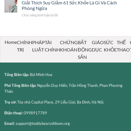
Dục
Giải Thích Suy Giảm 61 Sức Khỏe Là Gì Và Cách
thể
Uy
Trung
thao
Phòng Ngừa
Tín
Học
–
Chức năng bình luận bị tắt
ở
Phổ
giai
Giải
Thông:
đoạn
Thích
Tầm
quan
Suy
Quan
trọng
Giảm
Trọng,
61
Cấu
Home
CHÍNH
PHÁP
TÀI
CHỨNG
BẤT
GIÁO
SỨC
THỂ
Sức
Trúc
TRỊ
LUẬT
CHÍNH
KHOÁN
ĐỘNG
DỤC
KHỎE
THAO
Khỏe
Và
Là
Những
SẢN
Gì
Vấn
Và
Đề
Cách
Cần
Tổng Biên tập:
Bùi Minh Hoa
Phòng
Lưu
Ngừa
Ý
Phó Tổng Biên tập:
Nguyễn Duy Hiến, Trần Hồng Thanh, Phan Phương
Thảo
Trụ sở:
Tòa nhà Capital Place, 29 Liễu Giai, Ba Đình, Hà Nội.
Điện thoại:
0998917789
Email:
support@teddybearsofdoom.org