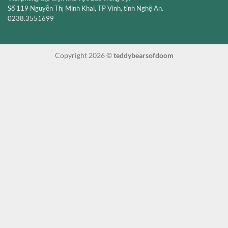
Số 119 Nguyễn Thị Minh Khai, TP Vinh, tỉnh Nghệ An.
0238.3551699
Copyright 2026 ©
teddybearsofdoom